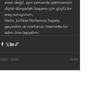
sitesi değil, aynı zamanda işletmenizin 
dijital dünyadaki başarısı için güçlü bir 
araç sunuyorum.
Gelin, birlikte fikirlerinizi hayata 
geçirelim ve markanızı internette bir 
adım öne taşıyalım!
1 Yorum
Bir yorum yazın...
En Yeni